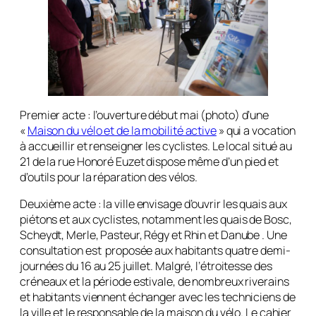
Premier acte
: l’ouverture début mai (
photo
) d’une
«
Maison du vélo et de la mobilité active
» qui a vocation
à accueillir et renseigner les cyclistes. Le local situé au
21 de la rue Honoré Euzet dispose même d’un pied et
d’outils pour la réparation des vélos.
Deuxième acte
: la ville envisage d’ouvrir les quais aux
piétons et aux cyclistes, notamment les quais de Bosc,
Scheydt, Merle, Pasteur, Régy et Rhin et Danube . Une
consultation est proposée aux habitants quatre demi-
journées du 16 au 25 juillet. Malgré, l’étroitesse des
créneaux et la période estivale, de nombreux riverains
et habitants viennent échanger avec les techniciens de
la ville et le responsable de la maison du vélo. Le cahier