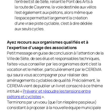
l’entrée Est de Sète, reliant le Pont des Arts à
la route de Cayenne, la voie destinée aux vélos
l’est également aux piétons, alors même que
l’espace permettait largement la création
d’une vraie piste cyclable, c’est à dire dédiée
aux seuls cycles.
Ayez recours aux organismes qualifiés et à
l’expertise d’usage des associations
Petit message en guise de conclusion à l’attention de la
Ville de Sète, de ses élus et responsables techniques,
faites-vous conseiller par les organismes dont c’est la
vocation et le métier, particulièrement par le CEREMA
qui saura vous accompagner pour réaliser des
aménagements cyclables de qualité. Précisément, le
CEREMA vient de publier un livret consacré à ce thème
intitulé «
Prévenir et résoudre les tensions entre
piétons et cyclistes
».
Terminons par un voeu (que l’on n’espère pas pieux)
consistant à proposer à la nouvelle équipe municipale