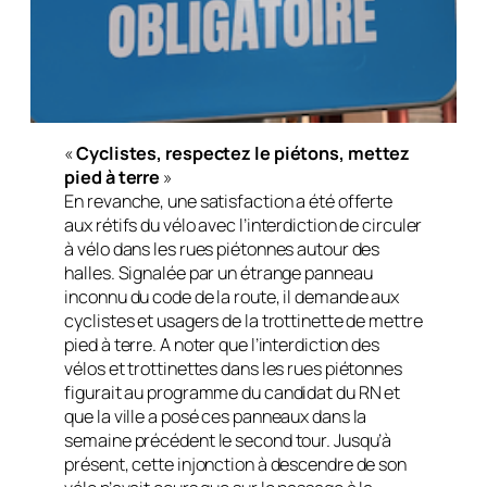
«
Cyclistes, respectez le piétons, mettez
pied à terre
»
En revanche, une satisfaction a été offerte
aux rétifs du vélo avec l’interdiction de circuler
à vélo dans les rues piétonnes autour des
halles. Signalée par un étrange panneau
inconnu du code de la route, il demande aux
cyclistes et usagers de la trottinette de mettre
pied à terre. A noter que l’interdiction des
vélos et trottinettes dans les rues piétonnes
figurait au programme du candidat du RN et
que la ville a posé ces panneaux dans la
semaine précédent le second tour. Jusqu’à
présent, cette injonction à descendre de son