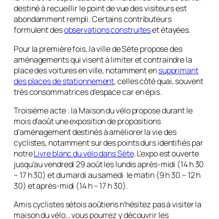
destiné à recueillir le point de vue des visiteurs est
abondamment rempli. Certains contributeurs
formulent des
observations construites
et étayées.
Pour la première fois, la ville de Sète propose des
aménagements qui visent à limiter et contraindre la
place des voitures en ville, notamment en
supprimant
des places de stationnement
, celles côté quai, souvent
très consommatrices d’espace car en épis.
Troisième acte
: la Maison du vélo propose durant le
mois d’août une exposition de propositions
d’aménagement destinés à améliorer la vie des
cyclistes, notamment sur des points durs identifiés par
notre
Livre blanc du vélo dans Sète
. L’expo est ouverte
jusqu’au vendredi 29 août les lundis après-midi (14 h 30
– 17 h 30) et du mardi au samedi le matin (9 h 30 – 12 h
30) et après-midi (14 h – 17 h 30).
Amis cyclistes sétois aoûtiens n’hésitez pas à visiter la
maison du vélo… vous pourrez y découvrir les