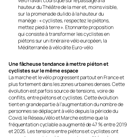
vélo n’avait cours que sur le passage à la
hauteur du Théâtre de la mer et, moins visible,
sur la promenade du lido à la hauteur du
manège : « cyclistes, respectez le piétons,
mettez pied à terre ». Etonnante proposition
qui consiste à transformer les cyclistes en
piétons sur un itinéraire vélo européen, la
Méditerranée à vélo dite Euro-vélo
Une fâcheuse tendance à mettre piéton et
cyclistes sur le même espace
La marche et le vélo progressent partout en France et
plus fortement dans les zones urbaines denses. Cette
évolution est parfois source de tensions, voire de
conflits, entre piétons et cyclistes. Cette évolution
tient en grande partie à l’augmentation du nombre de
personnes se déplaçant à vélo depuis la période du
Covid, le Réseau Vélo et Marche estime que la
fréquentation cyclable a augmenté de 47 % entre 2019
et 2025. Les tensions entre piétons et cyclistes ont