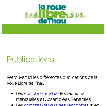
Aller
au
contenu
Publications
Retrouvez ici les différentes publications de la
Roue Libre de Thau :
Les
comptes-rendus
des réunions
mensuelles et Assemblées Générales
Les
comptes-rendus des rencontres
avec