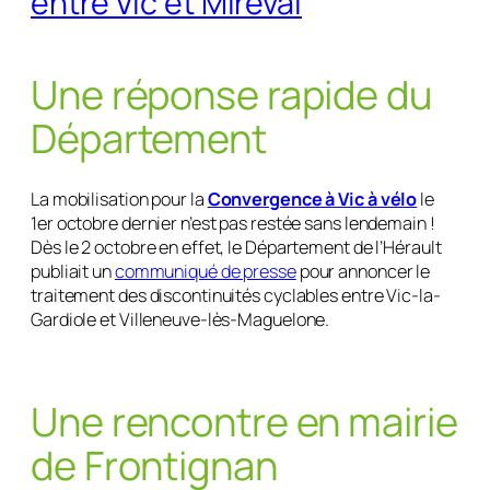
entre Vic et Mireval
Une réponse rapide du
Département
La mobilisation pour la
Convergence à Vic à vélo
le
1er octobre dernier n’est pas restée sans lendemain !
Dès le 2 octobre en effet, le Département de l’Hérault
publiait un
communiqué de presse
pour annoncer le
traitement des discontinuités cyclables entre Vic-la-
Gardiole et Villeneuve-lès-Maguelone.
Une rencontre en mairie
de Frontignan