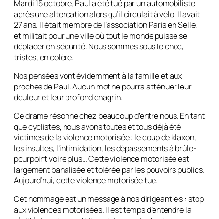
Mardi 15 octobre, Paul a été tué par un automobiliste
après une altercation alors qu’il circulait à vélo. Il avait
27 ans. Il était membre de l’association Paris en Selle,
et militait pour une ville où tout le monde puisse se
déplacer en sécurité. Nous sommes sous le choc,
tristes, en colère.
Nos pensées vont évidemment à la famille et aux
proches de Paul. Aucun mot ne pourra atténuer leur
douleur et leur profond chagrin.
Ce drame résonne chez beaucoup d’entre nous. En tant
que cyclistes, nous avons toutes et tous déjà été
victimes de la violence motorisée : le coup de klaxon,
les insultes, l’intimidation, les dépassements à brûle-
pourpoint voire plus… Cette violence motorisée est
largement banalisée et tolérée par les pouvoirs publics.
Aujourd’hui, cette violence motorisée tue.
Cet hommage est un message à nos dirigeant·e·s : stop
aux violences motorisées. Il est temps d’entendre la