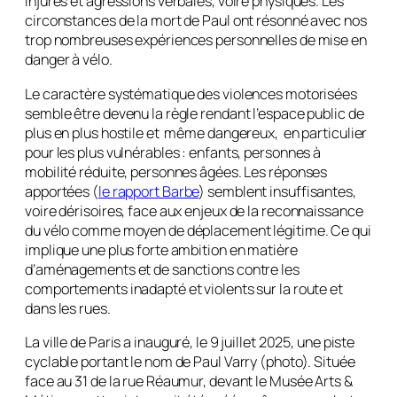
injures et agressions verbales, voire physiques. Les
circonstances de la mort de Paul ont résonné avec nos
trop nombreuses expériences personnelles de mise en
danger à vélo.
Le caractère systématique des violences motorisées
semble être devenu la règle rendant l’espace public de
plus en plus hostile et même dangereux, en particulier
pour les plus vulnérables : enfants, personnes à
mobilité réduite, personnes âgées. Les réponses
apportées (
le rapport Barbe
) semblent insuffisantes,
voire dérisoires, face aux enjeux de la reconnaissance
du vélo comme moyen de déplacement légitime. Ce qui
implique une plus forte ambition en matière
d’aménagements et de sanctions contre les
comportements inadapté et violents sur la route et
dans les rues.
La ville de Paris a inauguré, le 9 juillet 2025, une piste
cyclable portant le nom de Paul Varry (photo). Située
face au 31 de la rue Réaumur, devant le Musée Arts &