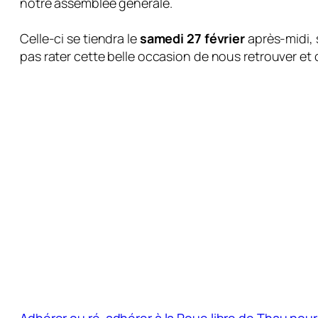
notre assemblée générale.
Celle-ci se tiendra le
samedi 27 février
après-midi, 
pas rater cette belle occasion de nous retrouver et
Adhérer ou ré-adhérer à la Roue libre de Thau pour