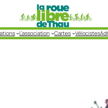
cations
L’association
Cartes
Vélocistes
Ad