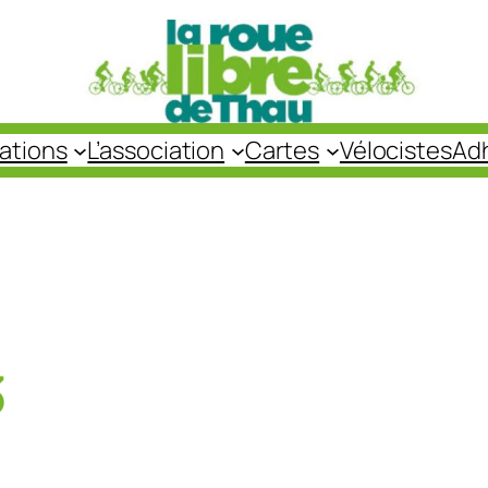
cations
L’association
Cartes
Vélocistes
Ad
3