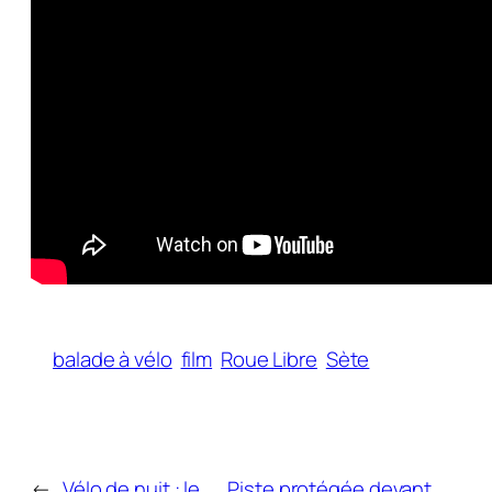
balade à vélo
film
Roue Libre
Sète
←
Vélo de nuit : le
Piste protégée devant