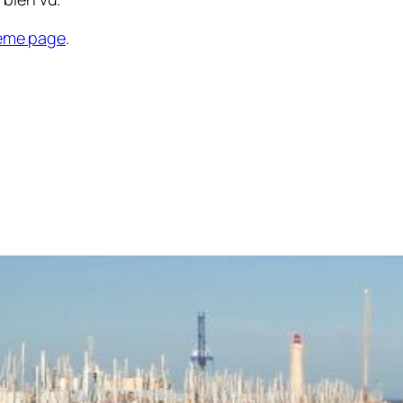
ème page
.