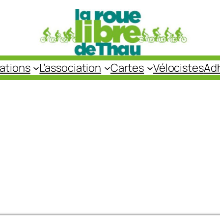
cations
L’association
Cartes
Vélocistes
Ad