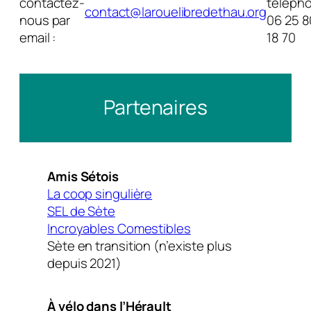
contactez-
téléph
contact@larouelibredethau.org
nous par
06 25 8
email :
18 70‬
Partenaires
Amis Sétois
La coop singulière
SEL de Sète
Incroyables Comestibles
Sète en transition (n’existe plus
depuis 2021)
À vélo dans l’Hérault