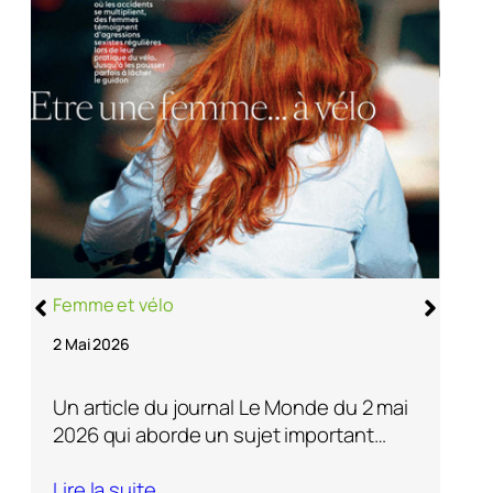
L
1
Femme et vélo
2 Mai 2026
Un article du journal Le Monde du 2 mai
2026 qui aborde un sujet important…
L
Lire la suite