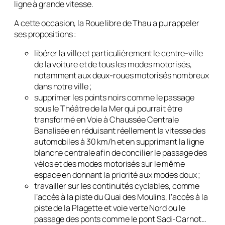
ligne à grande vitesse.
A cette occasion, la Roue libre de Thau a pu rappeler
ses propositions :
libérer la ville et particulièrement le centre-ville
de la voiture et de tous les modes motorisés,
notamment aux deux-roues motorisés nombreux
dans notre ville ;
supprimer les points noirs comme le passage
sous le Théâtre de la Mer qui pourrait être
transformé en Voie à Chaussée Centrale
Banalisée en réduisant réellement la vitesse des
automobiles à 30 km/h et en supprimant la ligne
blanche centrale afin de concilier le passage des
vélos et des modes motorisés sur le même
espace en donnant la priorité aux modes doux ;
travailler sur les continuités cyclables, comme
l’accès à la piste du Quai des Moulins, l’accès à la
piste de la Plagette et voie verte Nord ou le
passage des ponts comme le pont Sadi-Carnot…