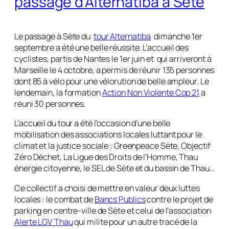
passage d’Alternatiba à Sète
Le passage à Sète du
tour Alternatiba
dimanche 1er
septembre a été une belle réussite. L’accueil des
cyclistes, partis de Nantes le 1er juin et qui arriveront à
Marseille le 4 octobre, a permis de réunir 135 personnes
dont 85 à vélo pour une vélorution de belle ampleur. Le
lendemain, la formation
Action Non Violente Cop 21
a
réuni 30 personnes.
L’accueil du tour a été l’occasion d’une belle
mobilisation des associations locales luttant pour le
climat et la justice sociale : Greenpeace Sète, Objectif
Zéro Déchet, La Ligue des Droits de l’Homme, Thau
énergie citoyenne, le SEL de Sète et du bassin de Thau…
Ce collectif a choisi de mettre en valeur deux luttes
locales : le combat de
Bancs Publics
contre le projet de
parking en centre-ville de Sète et celui de l’association
Alerte LGV Thau
qui milite pour un autre tracé de la