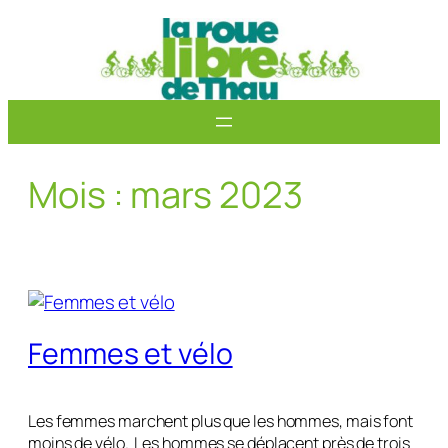
Aller
au
contenu
Mois :
mars 2023
Femmes et vélo
Les femmes marchent plus que les hommes, mais font
moins de vélo. Les hommes se déplacent près de trois