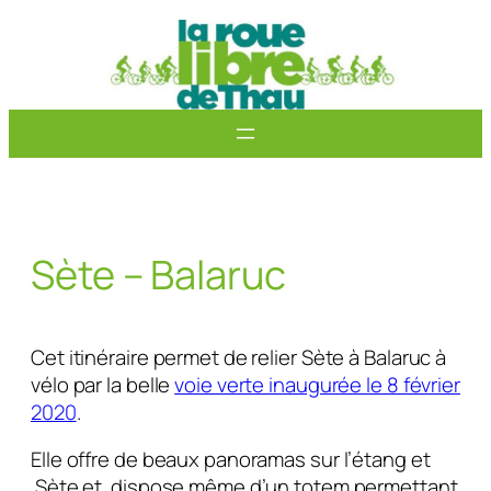
Aller
au
contenu
Sète – Balaruc
Cet itinéraire permet de relier Sète à Balaruc à
vélo par la belle
voie verte inaugurée le 8 février
2020
.
Elle offre de beaux panoramas sur l’étang et
Sète et dispose même d’un totem permettant