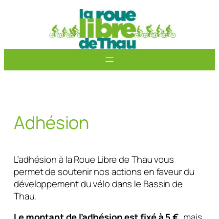
Aller
au
contenu
Adhésion
L’adhésion à la Roue Libre de Thau vous
permet de soutenir nos actions en faveur du
développement du vélo dans le Bassin de
Thau.
Le montant de l’adhésion est fixé à 5 €
, mais