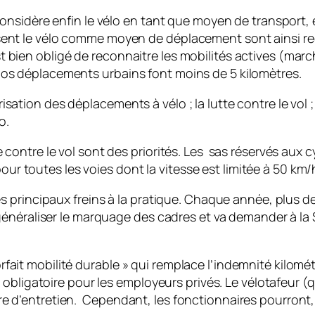
at considère enfin le vélo en tant que moyen de transport
isent le vélo comme moyen de déplacement sont ainsi rec
t bien obligé de reconnaitre les mobilités actives (marc
 nos déplacements urbains font moins de 5 kilomètres.
isation des déplacements à vélo ; la lutte contre le vol 
o.
te contre le vol sont des priorités. Les sas réservés aux 
r toutes les voies dont la vitesse est limitée à 50 km/
 des principaux freins à la pratique. Chaque année, plus
 de généraliser le marquage des cadres et va demander à l
rfait mobilité durable » qui remplace l’indemnité kilomé
igatoire pour les employeurs privés. Le vélotafeur (qui
ure d’entretien. Cependant, les fonctionnaires pourront