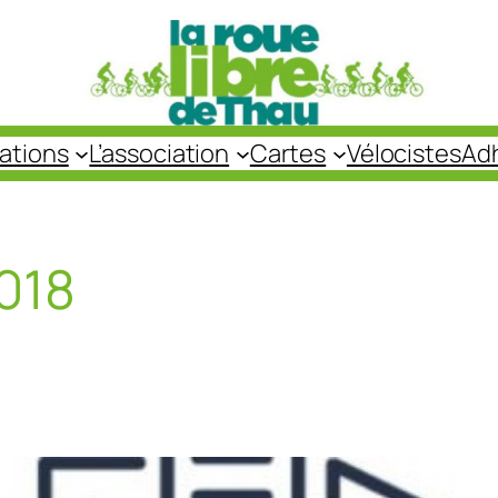
cations
L’association
Cartes
Vélocistes
Ad
018