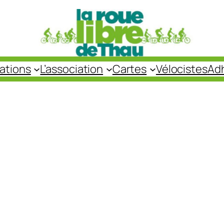
cations
L’association
Cartes
Vélocistes
Ad