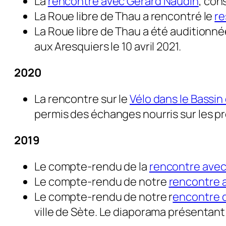
La
rencontre avec Gérard Naudin
, con
La Roue libre de Thau a rencontré le
re
La Roue libre de Thau a été auditionn
aux Aresquiers le 10 avril 2021.
2020
La rencontre sur le
Vélo dans le Bassin
permis des échanges nourris sur les p
2019
Le compte-rendu de la
rencontre avec 
Le compte-rendu de notre
rencontre a
Le compte-rendu de notre r
encontre d
ville de Sète. Le diaporama présentan