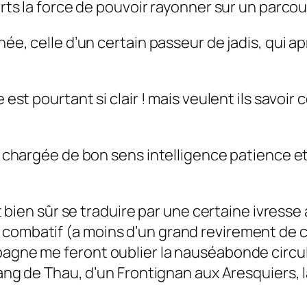
rts la force de pouvoir rayonner sur un parcou
, celle d’un certain passeur de jadis, qui aprè
t pourtant si clair ! mais veulent ils savoir ce q
 chargée de bon sens intelligence patience et
bien sûr se traduire par une certaine ivresse à 
i peu combatif (a moins d’un grand revirement d
gne me feront oublier la nauséabonde circulat
ang de Thau, d’un Frontignan aux Aresquiers, l