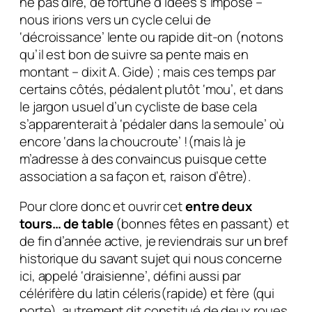
ne pas dire, de fortune d’idées s’impose –
nous irions vers un cycle celui de
‘décroissance’ lente ou rapide dit-on (notons
qu’il est bon de suivre sa pente mais en
montant – dixit A. Gide) ; mais ces temps par
certains côtés, pédalent plutôt ‘mou’, et dans
le jargon usuel d’un cycliste de base cela
s’apparenterait à ‘pédaler dans la semoule’ où
encore ‘dans la choucroute’ !(mais là je
m’adresse à des convaincus puisque cette
association a sa façon et, raison d’être).
Pour clore donc et ouvrir cet
entre deux
tours… de table
(bonnes fêtes en passant) et
de fin d’année active, je reviendrais sur un bref
historique du savant sujet qui nous concerne
ici, appelé ‘draisienne’, défini aussi par
célérifère du latin céleris(rapide) et fère (qui
porte), autrement dit constitué de deux roues