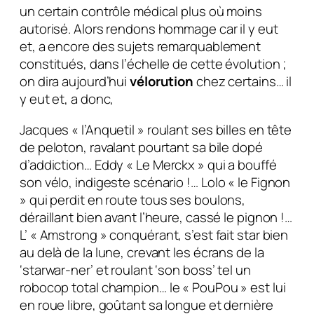
un certain contrôle médical plus où moins
autorisé. Alors rendons hommage car il y eut
et, a encore des sujets remarquablement
constitués, dans l’échelle de cette évolution ;
on dira aujourd’hui
vélorution
chez certains… il
y eut et, a donc,
Jacques « l’Anquetil »
roulant ses billes en tête
de peloton, ravalant pourtant sa bile dopé
d’addiction…
Eddy « Le Merckx »
qui a bouffé
son vélo, indigeste scénario !…
Lolo « le Fignon
»
qui perdit en route tous ses boulons,
déraillant bien avant l’heure, cassé le pignon !…
L’ « Amstrong »
conquérant, s’est fait star bien
au delà de la lune, crevant les écrans de la
‘starwar-ner’ et roulant ‘son boss’ tel un
robocop total champion…
le « PouPou »
est lui
en roue libre, goûtant sa longue et dernière