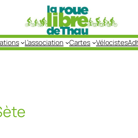
cations
L’association
Cartes
Vélocistes
Ad
Sète