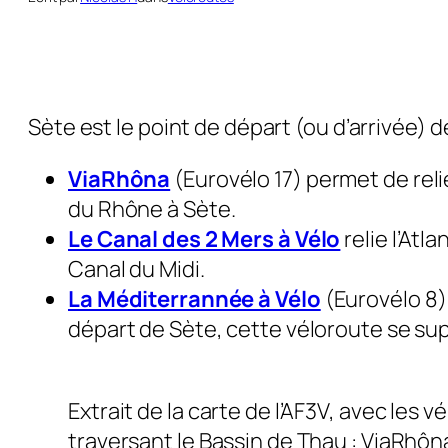
Sète est le point de départ (ou d’arrivée) d
ViaRhôna
(Eurovélo 17) permet de reli
du Rhône à Sète.
Le Canal des 2 Mers à Vélo
relie l’Atl
Canal du Midi.
La Méditerrannée à Vélo
(Eurovélo 8) 
départ de Sète, cette véloroute se supe
Extrait de la carte de l’AF3V, avec les v
traversant le Bassin de Thau : ViaRhôn