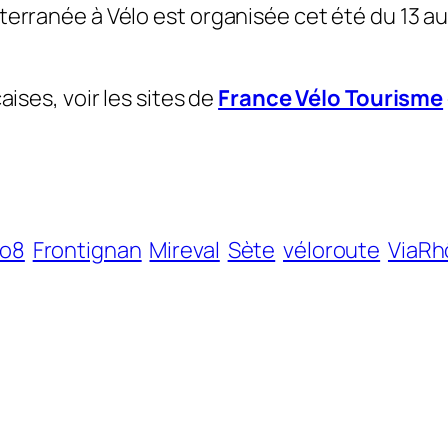
erranée à Vélo est organisée cet été du 13 au 2
aises, voir les sites de
France Vélo Tourisme
lo8
Frontignan
Mireval
Sète
véloroute
ViaRh