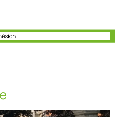
hésion
he