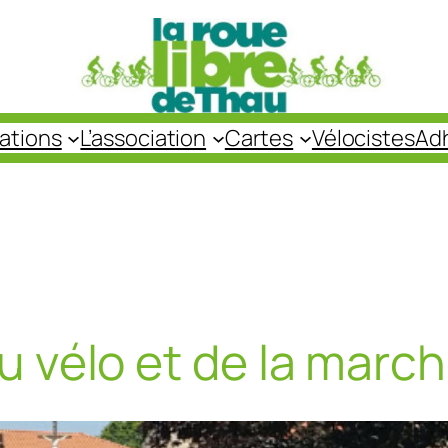
cations
L’association
Cartes
Vélocistes
Ad
du vélo et de la marc