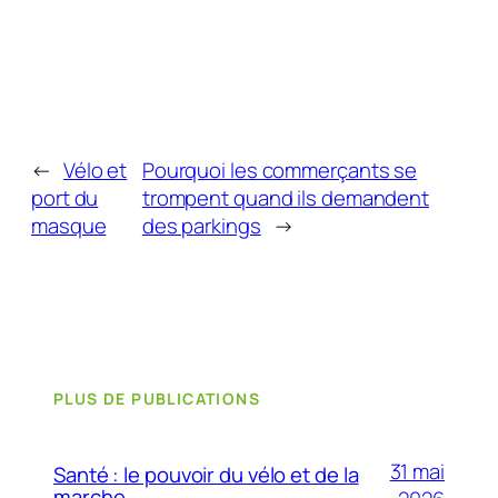
←
Vélo et
Pourquoi les commerçants se
port du
trompent quand ils demandent
masque
des parkings
→
PLUS DE PUBLICATIONS
31 mai
Santé : le pouvoir du vélo et de la
marche