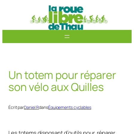
Aller
au
contenu
Un totem pour réparer
son vélo aux Quilles
Écrit par
Daniel R
dans
Équipements cyclables
Les totems disposant d’outils pour réparer