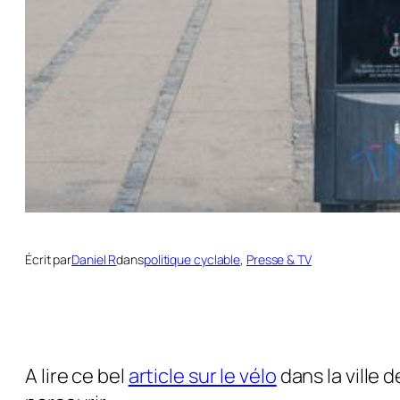
Écrit par
Daniel R
dans
politique cyclable
, 
Presse & TV
A lire ce bel
article sur le vélo
dans la ville