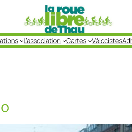
cations
L’association
Cartes
Vélocistes
Ad
lo