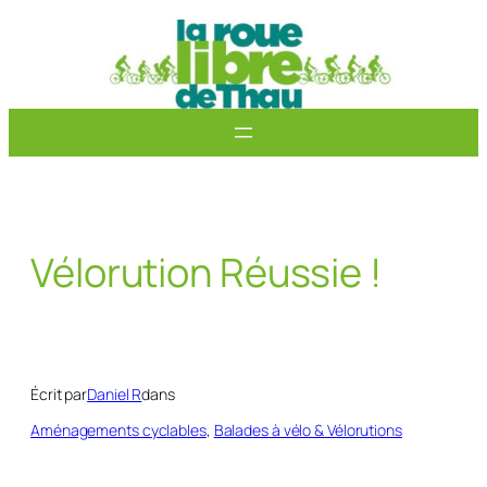
Aller
au
contenu
Vélorution Réussie !
Écrit par
Daniel R
dans
Aménagements cyclables
, 
Balades à vélo & Vélorutions