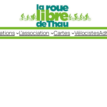
cations
L’association
Cartes
Vélocistes
Ad