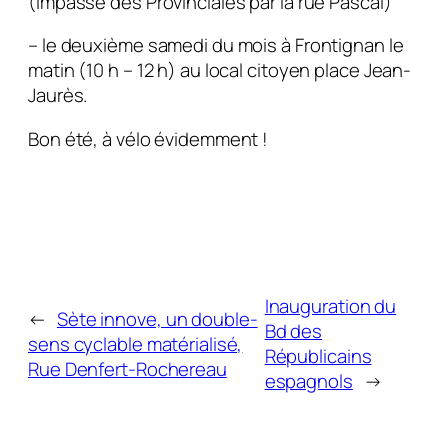
(Impasse des Provinciales par la rue Pascal)
– le deuxième samedi du mois à Frontignan le
matin (10 h – 12 h) au local citoyen place Jean-
Jaurès.
Bon été, à vélo évidemment !
Inauguration du
←
Sète innove, un double-
Bd des
sens cyclable matérialisé,
Républicains
Rue Denfert-Rochereau
espagnols
→